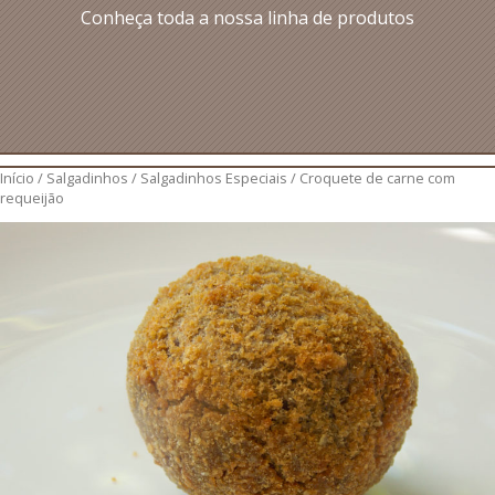
Conheça toda a nossa linha de produtos
Início
/
Salgadinhos
/
Salgadinhos Especiais
/ Croquete de carne com
requeijão